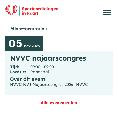
Overslaan en inhoud weergeven
Me
Ho
Sportcardiologen
in kaart
Alle evenementen
05
nov 2026
NVVC najaarscongres
Tijd:
09:00 - 09:00
Locatie:
Papendal
Over dit event
NVVC-NVT Najaarscongres 2026 | NVVC
Alle evenementen